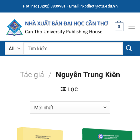
Skip
Hotline: (0292) 3839981 - Email: nxbdhct@ctu.edu.vn
to
content
0
Tìm
kiếm:
Tác giả
/
Nguyễn Trung Kiên
LỌC