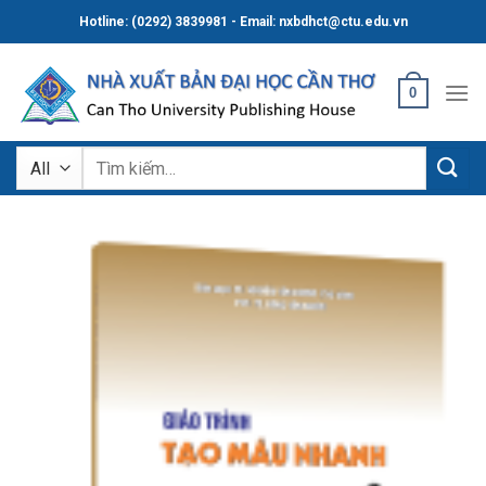
Skip
Hotline: (0292) 3839981 - Email: nxbdhct@ctu.edu.vn
to
content
0
Tìm
kiếm: